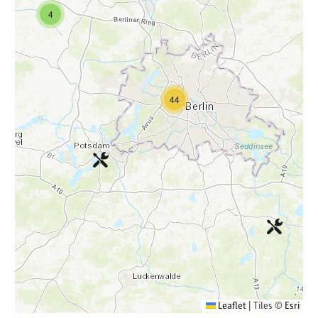
4
44
Leaflet
|
Tiles ©
Esri