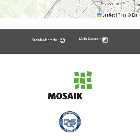
Leaflet
|
Tiles ©
Esri
Mehr Kontrast
Standardsprache