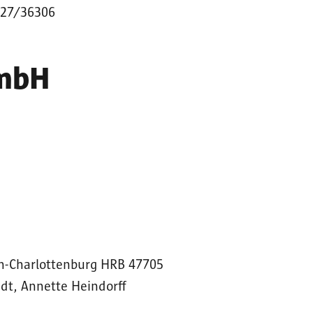
/027/36306
GmbH
lin-Charlottenburg HRB 47705
ädt, Annette Heindorff