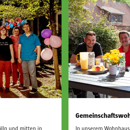
Gemeinschaftswoh
In unserem Wohnhaus 
lln und mitten in