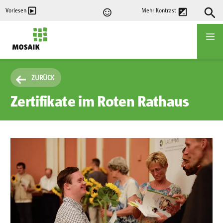
Direkt
Vorlesen
Mehr Kontrast
zum
Inhalt
Startseite
ZURÜCK
Zertifikate im Roten Rathaus