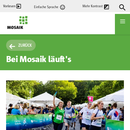
Direkt
Vorlesen
Mehr Kontrast
Einfache Sprache
zum
Inhalt
Startseite
ZURÜCK
Bei Mosaik läuft's