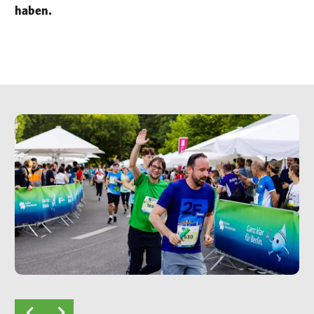
haben.
Image
Im