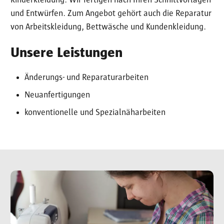
Kinderkleidung. Wir fertigen nach Ihren Schnittvorlagen
und Entwürfen. Zum Angebot gehört auch die Reparatur
von Arbeitskleidung, Bettwäsche und Kundenkleidung.
Unsere Leistungen
Änderungs- und Reparaturarbeiten
Neuanfertigungen
konventionelle und Spezialnäharbeiten
Image
Im