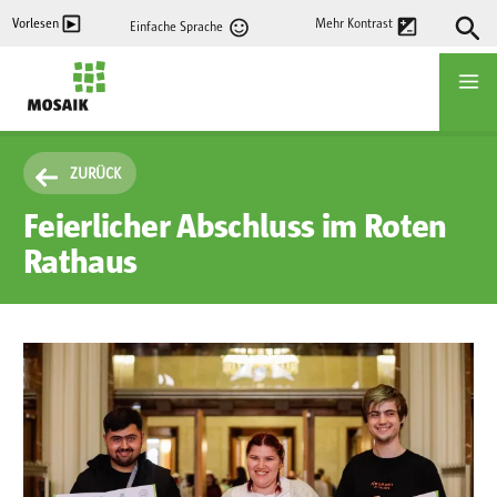
Direkt
Vorlesen
Mehr Kontrast
Einfache Sprache
zum
Inhalt
Startseite
ZURÜCK
Feierlicher Abschluss im Roten
Rathaus