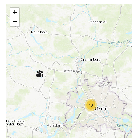
+
−
10