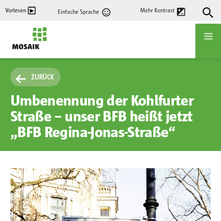
Direkt
Vorlesen
Mehr Kontrast
Einfache Sprache
zum
Inhalt
Startseite
ZURÜCK
Umbenennung der Kohlfurter
Straße – unser BFB heißt jetzt
„BFB Regina-Jonas-Straße“