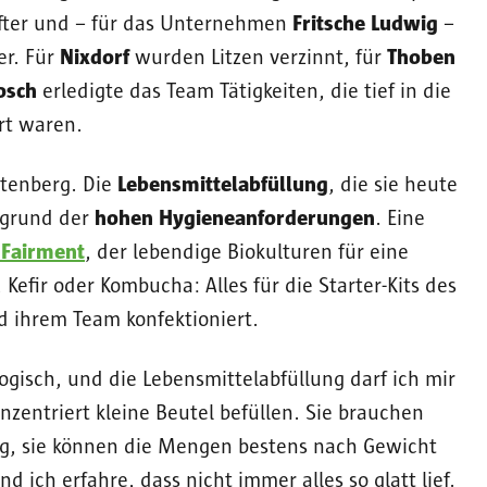
efter und – für das Unternehmen
Fritsche Ludwig
–
er. Für
Nixdorf
wurden Litzen verzinnt, für
Thoben
osch
erledigte das Team Tätigkeiten, die tief in die
rt waren.
htenberg. Die
Lebensmittelabfüllung
, die sie heute
ufgrund der
hohen Hygieneanforderungen
. Eine
 Fairment
, der lebendige Biokulturen für eine
Kefir oder Kombucha: Alles für die Starter-Kits des
 ihrem Team konfektioniert.
logisch, und die Lebensmittelabfüllung darf ich mir
zentriert kleine Beutel befüllen. Sie brauchen
rg, sie können die Mengen bestens nach Gewicht
ich erfahre, dass nicht immer alles so glatt lief.